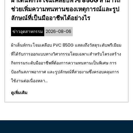
อบพีวีซี 850G สามารถ
อะไรทำให้เมมเบรนส
ของเหตุการณ์และรูป
เป็นตัวเลือกในอุดมค
ได้อย่างไร
อาคารสมัยใหม่
-06
ข่าวอุตสาหกรรม
2026-07
50G แสดงถึงวัสดุระดับพรีเมียม
เมมเบรนสถาปัตยกรรม PTFE ไ
กรรมโดยเฉพาะสำหรับโครงสร้าง
สมัย ช่วยให้สถาปนิกและวิศวก
งการความทนทานเป็นพิเศษ การ
นวัตกรรมและโดดเด่นสะดุดตา
ษณ์ที่สวยงามซึ่งครอบคลุมการ
ด้านสุนทรียภาพเข้ากับคุณลัก
และความยั่งยืนด้านสิ...
ดูเพิ่มเติม