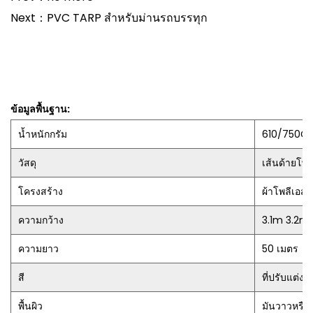
Next：PVC TARP สำหรับม่านรถบรรทุก
ข้อมูลพื้นฐาน:
น้ำหนักกรัม
610/750G
วัสดุ
เส้นด้ายโพล
โครงสร้าง
ผ้าโพลีเอสเต
ความกว้าง
3.1m 3.2m
ความยาว
50 เมตร
สี
ที่ปรับแต่งได
พื้นผิว
มันวาวหรือเ